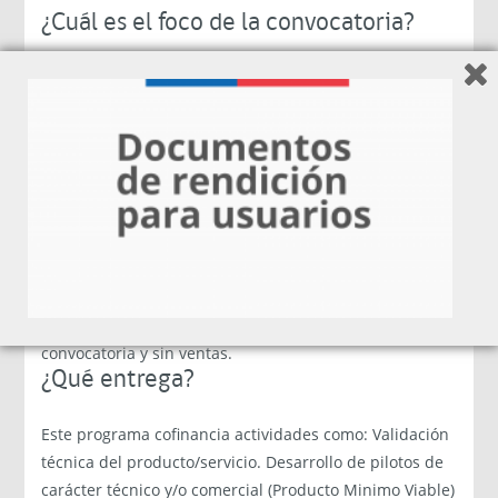
¿Cuál es el foco de la convocatoria?
Sólo podrán postular aquellos proyectos -dentro de los
objetivos y marco de las bases del instrumento- que
consideren a la Región de Los Ríos como lugar de
ejecución de los proyectos.
¿A quiénes está dirigido?
Personas naturales, mayores de 18 años, con
residencia en Chile, y Personas jurídicas, constituidas
en Chile, que tengan menos de 18 meses de iniciación
de actividades ante el SII desde la apertura de la
convocatoria y sin ventas.
¿Qué entrega?
Este programa cofinancia actividades como: Validación
técnica del producto/servicio. Desarrollo de pilotos de
carácter técnico y/o comercial (Producto Minimo Viable)