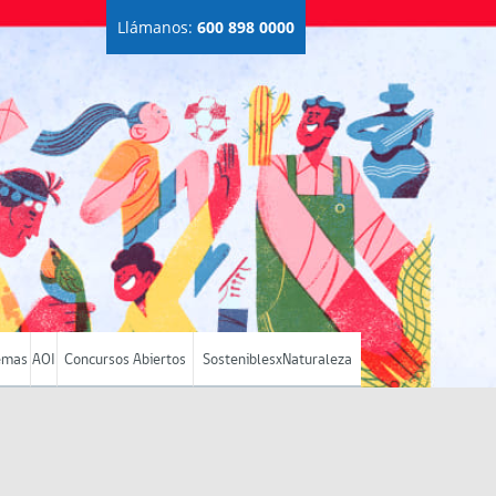
Llámanos:
600 898 0000
emas
AOI
Concursos Abiertos
SosteniblesxNaturaleza