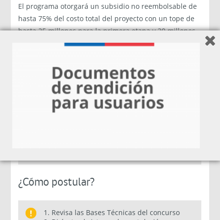
El programa otorgará un subsidio no reembolsable de
hasta 75% del costo total del proyecto con un tope de
hasta 25 millones para la primera etapa y 20 millones
para la segunda etapa. (solo los proyectos con buen
desempeño en la etapa 1 podrán postular a la etapa 2)
Las empresas que cumplan con el requisito
de ser “Empresas Lideradas por Mujeres"
obtendrán un 10% más de cofinanciamiento,
llegando el subsidio hasta un máximo de
$28.333.334 para la Etapa 1 y hasta
$22.666.666 para la Etapa 2.
¿Cómo postular?
1. Revisa las Bases Técnicas del concurso