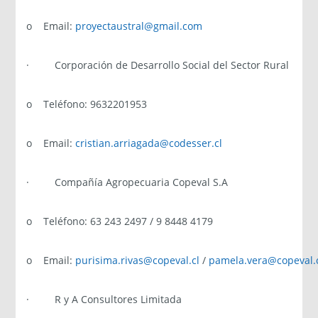
o Email:
proyectaustral@gmail.com
· Corporación de Desarrollo Social del Sector Rural
o Teléfono: 9632201953
o Email:
cristian.arriagada@codesser.cl
· Compañía Agropecuaria Copeval S.A
o Teléfono: 63 243 2497 / 9 8448 4179
o Email:
purisima.rivas@copeval.cl
/
pamela.vera@copeval.
· R y A Consultores Limitada