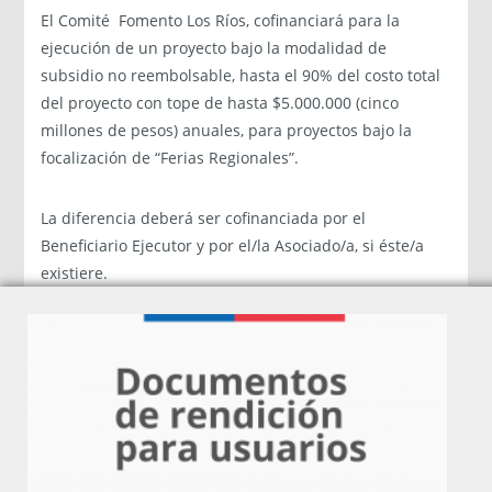
El Comité Fomento Los Ríos, cofinanciará para la
ejecución de un proyecto bajo la modalidad de
subsidio no reembolsable, hasta el 90% del costo total
del proyecto con tope de hasta $5.000.000 (cinco
millones de pesos) anuales, para proyectos bajo la
focalización de “Ferias Regionales”.
La diferencia deberá ser cofinanciada por el
Beneficiario Ejecutor y por el/la Asociado/a, si éste/a
existiere.
¿Cómo postular?
Las postulaciones deben ser realizadas a través de uno de 
SERCOTEC, los cuales se identifican a continuación:
Como te comentaba, hoy nos reunimos con los AOS, y pidieron
· Consultora IDACC Chile Ltda.