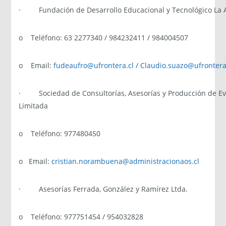
· Fundación de Desarrollo Educacional y Tecnológico La 
o Teléfono: 63 2277340 / 984232411 / 984004507
o Email:
fudeaufro@ufrontera.cl
/
Claudio.suazo@ufrontera
· Sociedad de Consultorías, Asesorías y Producción de Eve
Limitada
o Teléfono: 977480450
o Email:
cristian.norambuena@administracionaos.cl
· Asesorías Ferrada, González y Ramírez Ltda.
o Teléfono: 977751454 / 954032828