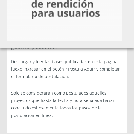
de este instrumento. A modo de ejemplo, se podrán
financiar actividades tales como: talleres; seminarios;
asistencia técnica; exhibiciones; giras nacionales;
consultorías nacionales e internacionales ;
actividades demostrativas en terreno y difusión en
medios de comunicación.
¿Cómo postular?
Descargar y leer las bases publicadas en esta página,
luego ingresar en el botón " Postula Aquí" y completar
el formulario de postulación.
Solo se consideraran como postulados aquellos
proyectos que hasta la fecha y hora señalada hayan
concluido exitosamente todos los pasos de la
postulación en linea.