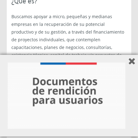
¿Qué es?
Buscamos apoyar a micro, pequeñas y medianas
empresas en la recuperación de su potencial
productivo y de su gestión, a través del financiamiento
de proyectos individuales, que contemplen
capacitaciones, planes de negocios, consultorías,
asistencia técnica, capital de trabajo y/o proyectos de
inversión.
¿Cuál es el foco de la convocatoria?
Esta convocatoria está focalizada en empresas
comercializadoras al por menor de productos del mar,
con inicio de actividades con el código de actividad
económica 472104: Venta al por menor en comercios
especializados de pescado, mariscos y productos
conexos.
¿A quiénes está dirigido?