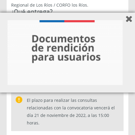
Regional de Los Ríos / CORFO los Ríos.
¿Qué entrega?
Por la supervisión y administración de cada Proyecto
Individual, Corfo pagará al AOI hasta un 6,9% del
monto total de financiamiento de Corfo adjudicado
para esa iniciativa individual.
¿Cómo postular?
Por medio de la página web de Fomento Los Ríos, en el
link postula aquí.
El plazo para realizar las consultas
relacionadas con la convocatoria vencerá el
día 21 de noviembre de 2022, a las 15:00
horas.