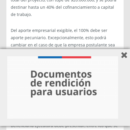
destinar hasta un 40% del cofinanciamiento a capital
de trabajo.
Del aporte empresarial exigible, el 100% debe ser
aporte pecuniario. Excepcionalmente, esto podrá
cambiar en el caso de que la empresa postulante sea
de Base Indígena.
¿Cómo postular?
Las Empresas interesadas, deben postular su proyecto
a través de los Agentes Operadores Intermediarios
(AOI) del Comité Fomento Los Ríos, quienes prestarán
asesoría y orientación técnica para formular su
proyecto.
El AOI le entregará una lista de documentos que la
Beneficiaria Ejecutora debe presentar, entre los que se