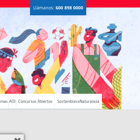
Llámanos:
600 898 0000
emas
AOI
Concursos Abiertos
SosteniblesxNaturaleza