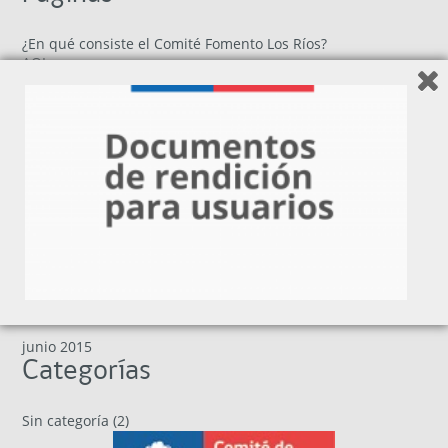
¿En qué consiste el Comité Fomento Los Ríos?
AOI
Concursos Abiertos
Contáctanos en la Región de Los Ríos
Ficha de Orientacion
Mensaje Pie Slider
Noticias del Comité Fomento Los Ríos
Plan Piloto en la Región de Los Ríos
Comité Fomento Los Ríos
Programas y Financiamiento de Fomento y Desarrollo para
la Región de Los Rios
SosteniblesxNaturaleza
Calendario de Concursos 2026
Archivos
junio 2015
Categorías
Sin categoría
(2)