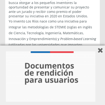
busca otorgar a los pequeños inventores la
oportunidad de presentar y comunicar su proyecto
ante un jurado y recibir como premio el poder
presentar su iniciativa en 2020 en Estados Unidos.
Yo invento Los Ríos nace como una iniciativa para
integrar las metodologías ​de STEMIE (siglas en inglés
de Ciencia, Tecnología, Ingeniería, Matemáticas,
Innovación y Emprendimiento) y
Problem-based Learning
(utilizadas por las universidades que imparten
ingeniería) ​en las actividades de formación de
estudiantes de educación básica con el fin de
prepararlos para enfrentar los desafíos que les depara
el futuro.
Durante el primer semestre, los pequeños buscaron
problemáticas que les eran comunes y cotidianas junto
con idear soluciones y posibles formas de
solucionarlas por medio de clases guiadas por sus
profesores y mentores (estudiantes de la Facultad de