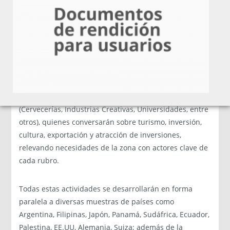
atracción de inversiones a nivel nacional e
internacional”, agregó.
El encuentro contará también con el panel de expertos
“Posicionamiento regional: brechas y oportunidades en
la región de Los Ríos”, compuesto por representantes
de Prochile, subsecretarias de Turismo y Cultura, Invest
Chile, Marca Chile, así como de empresas de la zona
(Cervecerías, Industrias Creativas, Universidades, entre
otros), quienes conversarán sobre turismo, inversión,
cultura, exportación y atracción de inversiones,
relevando necesidades de la zona con actores clave de
cada rubro.
Todas estas actividades se desarrollarán en forma
paralela a diversas muestras de países como
Argentina, Filipinas, Japón, Panamá, Sudáfrica, Ecuador,
Palestina, EE.UU, Alemania, Suiza; además de la