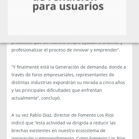
Agregó: “Los pilares fundamentales de la iniciativa son:
La experiencia, donde emprendedores y empresarios
expondrán su historia a nivel humano, sobre errores y
aciertos y el proceso que vivieron al emprender; lo
técnico, al entregarse herramientas y metodologías
probadas, que de manera simple ayudan a ordenar y
profesionalizar el proceso de innovar y emprender”.
“Y finalmente está la Generación de demanda, donde a
través de foros empresariales, representantes de
distintas industrias expondrán su mirada a cinco años
y las principales dificultades que enfrentan
actualmente”, concluyó.
A su vez Pablo Diaz, director de Fomento Los Ríos
indicó que “esta actividad va dirigida a reducir las
brechas existentes en nuestro ecosistema de
innovación y emprendimiento. Como Fomento Los Ríos