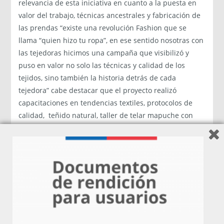
relevancia de esta iniciativa en cuanto a la puesta en
valor del trabajo, técnicas ancestrales y fabricación de
las prendas “existe una revolución Fashion que se
llama “quien hizo tu ropa”, en ese sentido nosotras con
las tejedoras hicimos una campaña que visibilizó y
puso en valor no solo las técnicas y calidad de los
tejidos, sino también la historia detrás de cada
tejedora” cabe destacar que el proyecto realizó
capacitaciones en tendencias textiles, protocolos de
calidad, teñido natural, taller de telar mapuche con
iconografía y cosmovisión huilliche, telar a pedales,
bordado ancestral con técnicas japonesa, técnicas
textiles, etc.
Carlos Riquelme, director de Fomento Loas Rios agregó
“apoyar el emprendimiento principalmente de mujeres
es sin duda un importante mandato del Gobierno del
presidente Piñera, esto aún es más relevante si