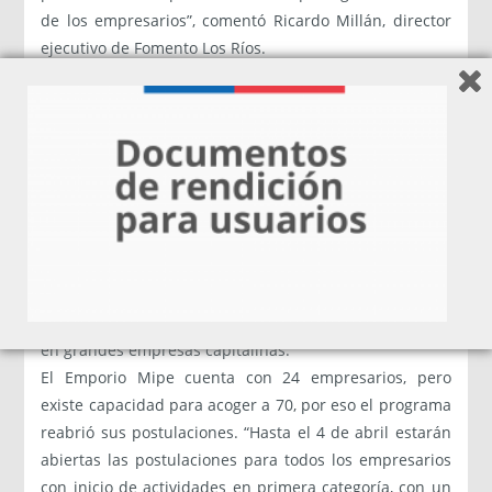
de los empresarios”, comentó Ricardo Millán, director
ejecutivo de Fomento Los Ríos.
“Antiguamente el Emporio estaba ubicado en Valdivia y
sólo los turistas nos podían visitar. En esta nueva
modalidad vamos a llegar a más personas, por lo que
podremos darnos a conocer de una forma en la que
nosotros, de forma individual, no podríamos hacer”,
señaló Claudia Rodríguez, socia de Ayelen, una de las
empresas participantes del programa.
Este nuevo mecanismo consistirá en 30 puestas en
escena, entendidas como la instalación de los stand en
distintos puntos de venta de la capital, especialmente
en grandes empresas capitalinas.
El Emporio Mipe cuenta con 24 empresarios, pero
existe capacidad para acoger a 70, por eso el programa
reabrió sus postulaciones. “Hasta el 4 de abril estarán
abiertas las postulaciones para todos los empresarios
con inicio de actividades en primera categoría, con un