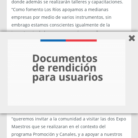
donde además se realizarán talleres y capacitaciones.
“Como fomento Los Ríos apoyamos a medianas
empresas por medio de varios instrumentos, sin
embrago estamos conscientes igualmente de la
importancia de las empresas más pequeñas, es por
ello que, mediante programas como Promoción y
Canales de Comercialización, estamos impulsando
eventos como este que lo que buscan es entregar las
condiciones necesarias para que las pymes puedan
conectarse con otras pymes, comercializar sus
productos, capacitarse y crecer”.
Asimismo, Miguel Ángel Muñoz, director regional de
Sercotec, hizo un llamado a la comunidad a asistir a la
Expo Maestros, tanto en Valdivia como en Río Bueno,
“queremos invitar a la comunidad a visitar las dos Expo
Maestros que se realizaran en el contexto del
programa Promoción y Canales, y a apoyar a nuestros