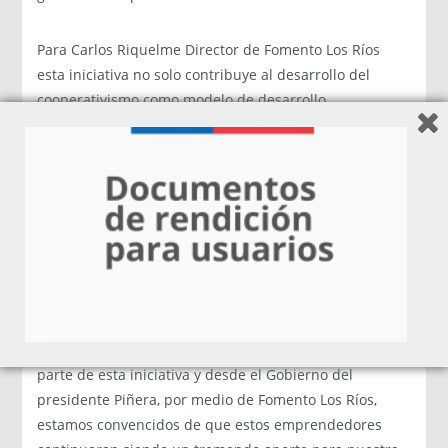
Para Carlos Riquelme Director de Fomento Los Ríos
esta iniciativa no solo contribuye al desarrollo del
cooperativismo como modelo de desarrollo,
impulsando redes de colaboración entre
emprendedores, sino que también fomenta la
generación de nuevos y mejores productos y servicios “
este nueva central de medios tiene como objetivo
comercializar productos radiales de calidad, para ello
estos empresarios se unieron, fortalecieron su capital
humano y hoy están compitiendo de mejor forma. Esta
es la primera cooperativa de estas características a
nivel nacional, eso es un gran valor que hoy
relevamos. Felicitamos a las radios que hoy forman
parte de esta iniciativa y desde el Gobierno del
presidente Piñera, por medio de Fomento Los Ríos,
estamos convencidos de que estos emprendedores