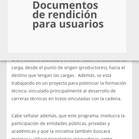
lo que se está considerando dentro del programa es
muy valioso, para nuestros empresarios exportadores”.
El programa, junto a la Universidad Católica de la
Santísima Concepción (UCSC), en una primera etapa,
realizó un estudio que arrojó la necesidad de generar
conexiones intermodales y la posibilidad de concretar
una industria asociada a vincular todos los sistemas de
carga, desde el punto de origen (productores), hacia el
destino que tengan las cargas. Además, se está
trabajando en un proyecto para potenciar la formación
técnica, vinculado principalmente al desarrollo de
carreras técnicas en liceos vinculadas con la cadena.
Cabe señalar además, que este programa, involucra la
participación de entidades públicas, privadas y
académicas y que la iniciativa también buscará
mejorar y utilizar tecnologías innovadoras, como