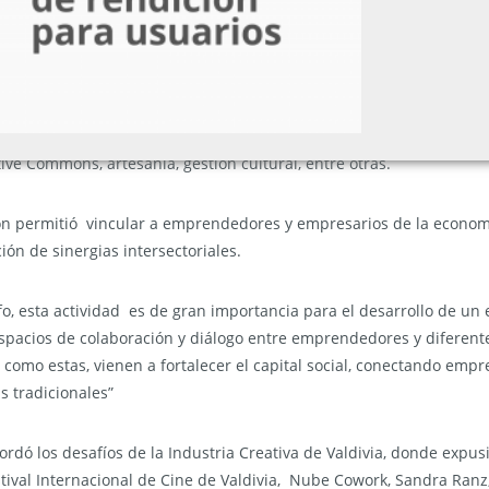
es de organismos como Activa Valdivia, Festival I
ra Ranz, La Orquesta Juvenil Cifan y el Centro de E
ertar la curiosidad de los asistentes con nuevos contenidos y gener
s escucharon proyectos encontrar relacionados al ámbito de la cien
ive Commons, artesanía, gestión cultural, entre otras.
ón permitió vincular a emprendedores y empresarios de la economí
ión de sinergias intersectoriales.
fo, esta actividad es de gran importancia para el desarrollo de un e
pacios de colaboración y diálogo entre emprendedores y diferente
como estas, vienen a fortalecer el capital social, conectando empr
s tradicionales”
rdó los desafíos de la Industria Creativa de Valdivia, donde expus
tival Internacional de Cine de Valdivia, Nube Cowork, Sandra Ranz,