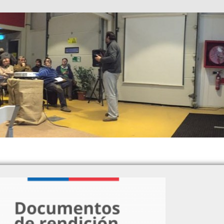
al (PER) Valdivia Creativa realizó encuentro entr
endedora de Los Ríos
awin abordó los desafíos de la Industria Creativa 