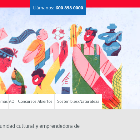
Llámanos:
600 898 0000
emas
AOI
Concursos Abiertos
SosteniblesxNaturaleza
munidad cultural y emprendedora de