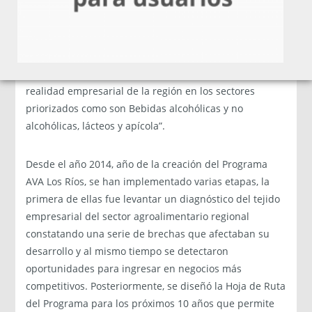
directivo conformado mayoritariamente por
empresarios que le dan conducción estratégica al
Programa, un Comité ejecutivo que le da operatividad y
agilidad a las decisiones, y, tres Grupos gestores que le
dan apoyo técnico al Programa y lo vinculan con la
realidad empresarial de la región en los sectores
priorizados como son Bebidas alcohólicas y no
alcohólicas, lácteos y apícola”.
Desde el año 2014, año de la creación del Programa
AVA Los Ríos, se han implementado varias etapas, la
primera de ellas fue levantar un diagnóstico del tejido
empresarial del sector agroalimentario regional
constatando una serie de brechas que afectaban su
desarrollo y al mismo tiempo se detectaron
oportunidades para ingresar en negocios más
competitivos. Posteriormente, se diseñó la Hoja de Ruta
del Programa para los próximos 10 años que permite