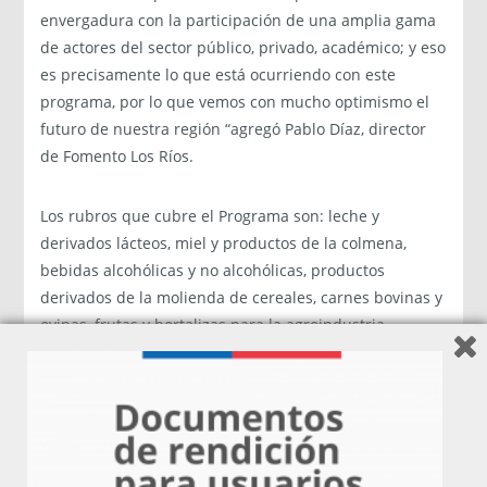
envergadura con la participación de una amplia gama
de actores del sector público, privado, académico; y eso
es precisamente lo que está ocurriendo con este
programa, por lo que vemos con mucho optimismo el
futuro de nuestra región “agregó Pablo Díaz, director
de Fomento Los Ríos.
Los rubros que cubre el Programa son: leche y
derivados lácteos, miel y productos de la colmena,
bebidas alcohólicas y no alcohólicas, productos
derivados de la molienda de cereales, carnes bovinas y
ovinas, frutas y hortalizas para la agroindustria,
chocolates y confites, cecinas y productos marinos.
Para Pablo Silva, gerente del Programa AVA Los Ríos,
“hemos avanzado en generar un capital social vigoroso
en todas las instancias de participación, un Consejo