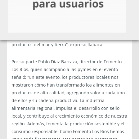
Región de Los Ríos será la región invitada para el
próximo año en Food Service 2024. “Para nosotros es
un honor que ustedes sean la región invitada del
próximo año porque podemos ver el tremendo
potencial que tiene nuestro sur a través de todos sus
productos del mar y tierra”, expresó Ilabaca.
Por su parte Pablo Diaz Barraza, director de Fomento
Los Ríos, quien acompaño a las pymes en el evento
señaló; “En este evento, los productores locales nos
mostraron cómo han transformado los alimentos en
productos de alta calidad, agregando valor a cada uno
de ellos y su cadena productiva. La industria
alimentaria regional, impulsa el desarrollo con sello
local, y contribuye al crecimiento económico de nuestra
región. Además, fomenta la producción sostenible y el
consumo responsable. Como Fomento Los Rios hemos