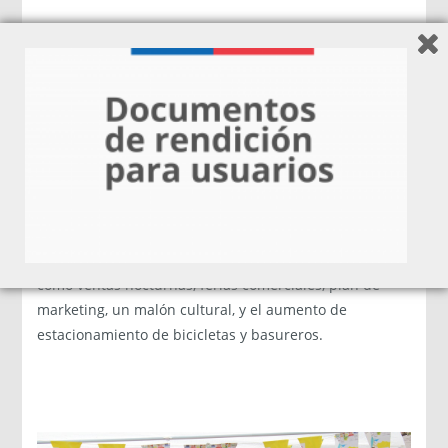
El trabajo que comenzó en octubre de 2015, se enfocó
en talleres y reuniones en torno a potenciar los
negocios y sus fortalezas, como el taller de vitrinas,
curso de atención al cliente y gestión; y la elaboración
de un plan estratégico, entre otras actividades.
Cabe destacar que los resultados del primero año son
un plan estratégico, una plataforma web y nuevas
capacidades instaladas a través de capacitaciones.
Para esta segunda etapa se contemplan actividades
como ventas nocturnas, ferias comerciales, plan de
marketing, un malón cultural, y el aumento de
estacionamiento de bicicletas y basureros.