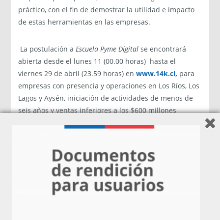
práctico, con el fin de demostrar la utilidad e impacto
de estas herramientas en las empresas.
La postulación a
Escuela Pyme Digital
se encontrará
abierta desde el lunes 11 (00.00 horas) hasta el
viernes 29 de abril (23.59 horas) en
www.14k.cl
,
para
empresas con presencia y operaciones en Los Ríos, Los
Lagos y Aysén, iniciación de actividades de menos de
seis años y ventas inferiores a los $600 millones
anuales. Posteriormente, se llevará a cabo una
preselección, diagnóstico y categorización de los
participantes, seleccionando a un total de 45 pymes (15
por región) que se darán a conocer en el mes de mayo.
“Como Centro de Innovación y Emprendimiento
estamos felices de presentar este programa que
permitirá a las y los participantes conocer y adoptar