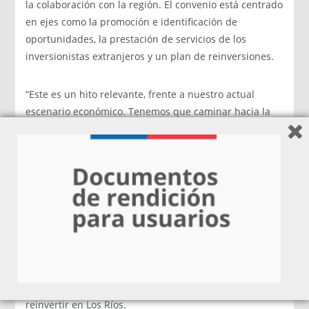
la colaboración con la región. El convenio está centrado
en ejes como la promoción e identificación de
oportunidades, la prestación de servicios de los
inversionistas extranjeros y un plan de reinversiones.
“Este es un hito relevante, frente a nuestro actual
escenario económico. Tenemos que caminar hacia la
diversificación, o actuar en la lógica de transformarnos
en un imán para la inversión privada” indicó Egon
Montecinos, Intendente regional.
En la actividad, Vicente Mirá indicó que este convenio
se traduce en que InvestChile colaborará en la
realización de estudios de inteligencia comercial,
coordinará la gestión para la atracción de inversiones –
asociada a una agenda de visitas y reuniones- y
apoyará en la identificación de empresas que puedan
reinvertir en Los Ríos.