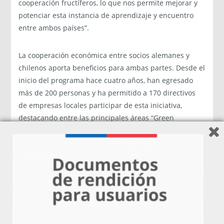
cooperación fructíferos, lo que nos permite mejorar y
potenciar esta instancia de aprendizaje y encuentro
entre ambos países”.
La cooperación económica entre socios alemanes y
chilenos aporta beneficios para ambas partes. Desde el
inicio del programa hace cuatro años, han egresado
más de 200 personas y ha permitido a 170 directivos
de empresas locales participar de esta iniciativa,
destacando entre las principales áreas “Green
Business” e “Industria 4.0”, así como también
producción de alimentos y economía de la salud.
Al respecto, el embajador alemán destacó que gracias
a este programa “surgen cooperaciones duraderas
entre empresas alemanas y chilenas en ámbitos que
van desde la importación y exportación de bienes y
servicios, hasta la creación de empresas conjuntas”.