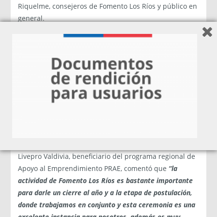
Riquelme, consejeros de Fomento Los Ríos y público en
general.
En la ocasión, Pablo Díaz Director Ejecutivo dijo que
podemos
“decir si se puede, desde regiones estamos
impulsando estos pilotos dispuestos por la presidenta,
como parte importante del fomento productivo del país,
demostrando que se puede hacer bien, los recursos se
están utilizando de buena manera y que las decisiones
se están tomando con foco regional”
señaló.
En la misma línea de reconocimiento, Gerardo Isla de
Livepro Valdivia, beneficiario del programa regional de
Apoyo al Emprendimiento PRAE, comentó que
“la
actividad de Fomento Los Ríos es bastante importante
para darle un cierre al año y a la etapa de postulación,
donde trabajamos en conjunto y esta ceremonia es una
excelente instancia para nosotros, además es muy