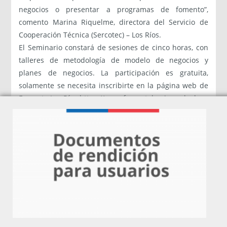
negocios o presentar a programas de fomento”,
comento Marina Riquelme, directora del Servicio de
Cooperación Técnica (Sercotec) – Los Ríos.
El Seminario constará de sesiones de cinco horas, con
talleres de metodología de modelo de negocios y
planes de negocios. La participación es gratuita,
solamente se necesita inscribirte en la página web de
Fomento Los Ríos https://www.fomentolosrios.gob.cl
Los talleres se realizarán en todas las comunas de la
región, ya se han realizado en las comunas de Futrono,
Mafil, Los Lagos y Panguipulli. Presentamos el siguiente
calendario con las nuevas sesiones.
Fecha
Comuna
Lugar