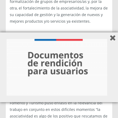
formalización de grupos de empresarios/as y, por la
otra, el fortalecimiento de la asociatividad, la mejora de
su capacidad de gestión y la generación de nuevos y
mejores productos y/o servicios ya existentes.
Respecto a este lanzamiento, el Intendente de la
Región de Los Ríos, César Asenjo destacó “estamos muy
contentos de lanzar este fondo del Programa
Fortalecimiento Gremial y Cooperativo para la Región
de Los Ríos, ya que lógicamente la reactivación
económica gradual y sistemática con mucha
responsabilidad y cuidado sanitario nos va a permitir
fortalecer el desarrollo económico regional”
De igual forma, Vianca Muñoz, Seremi de Economía,
Fomento y Turismo puso énfasis en la relevancia del
trabajo en conjunto en estos difíciles momentos “la
asociatividad es algo de los positivo que rescatamos de