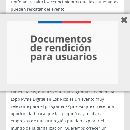
Hoffman, resaltó los conocimientos que los estudiantes
pueden rescatar del evento.
“Este programa es muy fructífero, por un lado se
fortalecen las pymes de nuestra región y por otro lado
es muy valiosa la participación de los estudiantes,
porque ellos ven problemáticas y observan cómo es el
trabajo en el mundo real. Es una experiencia muy
valiosa, ellos se dan cuenta de lo sacrificado que es a
veces emprender”, afirmó Hoffmann.
Asimismo, la Gerente del Programa FPyme Los Ríos,
Fabiola Rivas, enfatizó que » la segunda versión de la
Expo Pyme Digital en Los Ríos es un evento muy
relevante para el programa FPyme ya que ofrece una
oportunidad para que las pequeñas y medianas
empresas de nuestra región puedan explorar el
mundo de la digitalización. Queremos ofrecer un