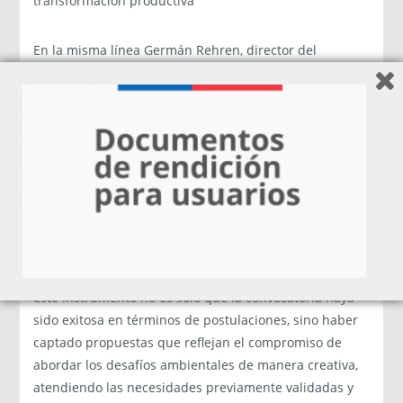
transformación productiva”
En la misma línea Germán Rehren, director del
Proyecto y Director Departamento de Desarrollo e
Innovación VIDCA UACh agregó, “Contribuir a la
economía circular y al desarrollo económico de la
Región es algo que nos preocupa y ocupa desde
siempre como Universidad. Y vimos aquí, gracias a
Fomento Los Ríos y Corfo una posibilidad de hacerlo,
poniendo a disposición nuestras capacidades para
colaborar también en el desarrollo de emprendedores
que están innovando mediante este modelo económico
y social. En ese sentido, creemos que el gran logro de
este instrumento no es sólo que la convocatoria haya
sido exitosa en términos de postulaciones, sino haber
captado propuestas que reflejan el compromiso de
abordar los desafíos ambientales de manera creativa,
atendiendo las necesidades previamente validadas y