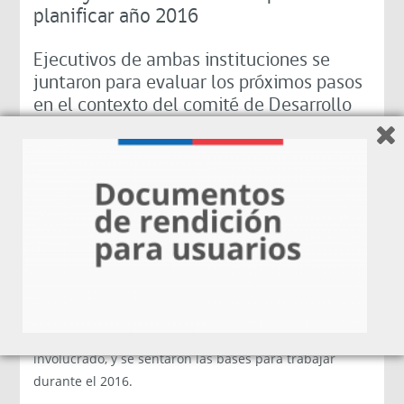
planificar año 2016
Ejecutivos de ambas instituciones se
juntaron para evaluar los próximos pasos
en el contexto del comité de Desarrollo
Productivo Regional.
Una intensa jornada de trabajo sostuvieron ejecutivos
Corfo y Sercotec en el marco del piloto de
descentralización que lideran las regiones de
Antofagasta, Bio Bio y Los Ríos. Durante la Reunión los
funcionarios vieron el organigrama, líneas de
financiamiento, fondos y recursos con los que contará
la nueva institucionalidad. Asimismo se revisaron los
17 instrumentos que ejecutará el Comité, presupuesto
involucrado, y se sentaron las bases para trabajar
durante el 2016.