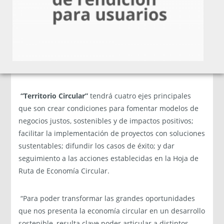
nuevas exigencias de los mercados externos y
consumidores locales respecto a la mitigación y
adaptación al cambio climático, y en línea con nuestros
compromisos internacionales de alcanzar la carbono
neutralidad para el 2050”, destacó el vicepresidente
ejecutivo de Corfo, José Miguel Benavente.
“Territorio Circular”
tendrá cuatro ejes principales
que son crear condiciones para fomentar modelos de
negocios justos, sostenibles y de impactos positivos;
facilitar la implementación de proyectos con soluciones
sustentables; difundir los casos de éxito; y dar
seguimiento a las acciones establecidas en la Hoja de
Ruta de Economía Circular.
“Para poder transformar las grandes oportunidades
que nos presenta la economía circular en un desarrollo
sostenible, resulta clave poder articular a distintos