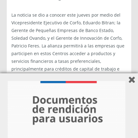
La noticia se dio a conocer este jueves por medio del
Vicepresidente Ejecutivo de Corfo, Eduardo Bitran; la
Gerente de Pequeñas Empresas de Banco Estado,
Soledad Ovando, y el Gerente de Innovación de Corfo,
Patricio Feres. La alianza permitirá a las empresas que
participen en estos Centros acceder a productos y
servicios financieros a tasas preferenciales,
principalmente para créditos de capital de trabajo e
inversión. Además el banco pondrá a disposición de
estas empresas, la oferta no financiera, que consta de
talleres de capacitación empresarial, acceso a redes
con gremios y acceso a la comunidad de Banco Estado
de empresarios en red y a todos sus beneficios.
Para el Vicepresidente Ejecutivo de Corfo, Eduardo
Bitran, el acuerdo “permitirá la aceleración de las