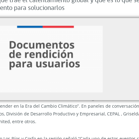
que trae el calentamiento global y qué es lo que 
ento para solucionarlos
 COP25, a realizarse en diciembre próximo en nuestro país, Corfo ha
s que se originan a partir de la acción climática; promoviendo la i
zar un ciclo de jornadas (4 side events) denominados “Súmate a la 
 desafíos del cambio climático, y la oportunidad que hay de abord
izar el evento de la macrozona Sur, se destaca la participación de Sy
tGeo, con la charla TED “El calentamiento global en nuestros océ
nder en la Era del Cambio Climático”. En paneles de conversación
os, División de Desarrollo Productivo y Empresarial, CEPAL , Griselda
ited, entre otros.
o Los Ríos y Corfo en la región señaló “Cada uno de estos eventos