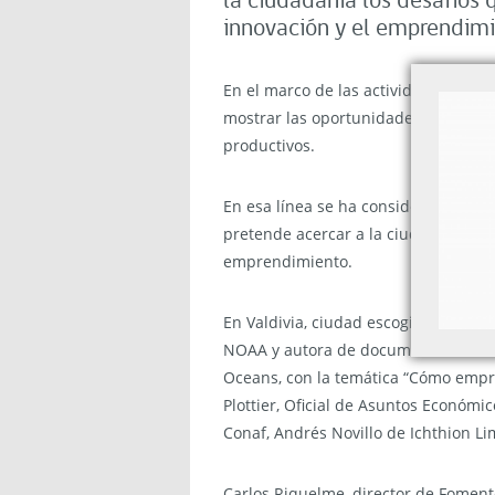
la ciudadanía los desafíos 
innovación y el emprendimi
En el marco de las actividades de la
mostrar las oportunidades de negocio
productivos.
En esa línea se ha considerado reali
pretende acercar a la ciudadanía los
emprendimiento.
En Valdivia, ciudad escogida para real
NOAA y autora de documentales de Na
Oceans, con la temática “Cómo empre
Plottier, Oficial de Asuntos Económic
Conaf, Andrés Novillo de Ichthion Lim
Carlos Riquelme, director de Foment