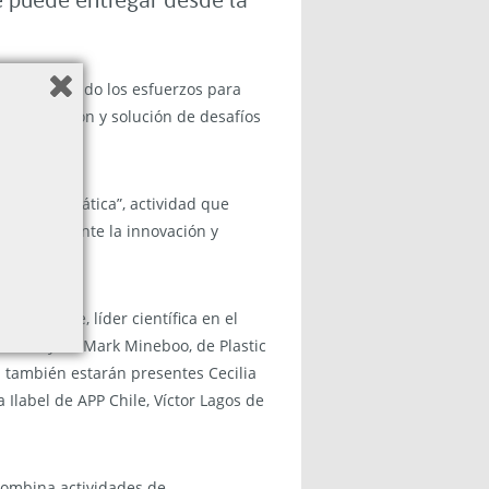
se puede entregar desde la
 intensificado los esfuerzos para
dentificación y solución de desafíos
Acción Climática”, actividad que
arlos mediante la innovación y
lvia Earle, líder científica en el
anos”, y de Mark Mineboo, de Plastic
 también estarán presentes Cecilia
 Ilabel de APP Chile, Víctor Lagos de
 combina actividades de