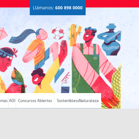
Llámanos:
600 898 0000
emas
AOI
Concursos Abiertos
SosteniblesxNaturaleza