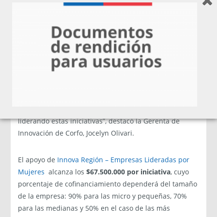
diversidad y el liderazgo femenino en el mundo
empresarial. Está ampliamente documentado que
existe un retorno económico si se tiene a más mujeres
liderando proyectos, empresas y en la toma de
decisiones. En esa línea, tenemos resultados muy
positivos en innovaciones impulsadas por estas
empresas, las que hoy alcanzan un 31% del portafolio
de esta Gerencia. Pero queremos más porque sabemos
que el país pierde si no sumamos más mujeres
liderando estas iniciativas”, destacó la Gerenta de
Innovación de Corfo, Jocelyn Olivari.
El apoyo de
Innova Región – Empresas Lideradas por
Mujeres
alcanza los
$67.500.000 por iniciativa
, cuyo
porcentaje de cofinanciamiento dependerá del tamaño
de la empresa: 90% para las micro y pequeñas, 70%
para las medianas y 50% en el caso de las más