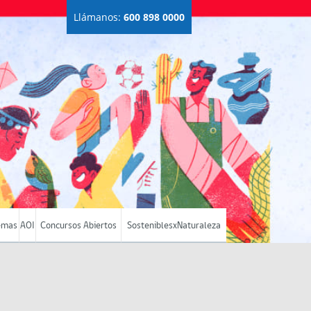
Llámanos:
600 898 0000
emas
AOI
Concursos Abiertos
SosteniblesxNaturaleza