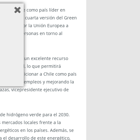
posicionarse como país líder en
realizará la cuarta versión del Green
inanciado por la Unión Europea a
 miles de personas en torno al
 mundo y con un excelente recurso
vel mundial, lo que permitirá
ica para posicionar a Chile como país
le, generando empleos y mejorando la
azas, vicepresidente ejecutivo de
 de hidrógeno verde para el 2030.
 mercados locales frente a la
ergéticos en los países. Además, se
el desarrollo de este energético,