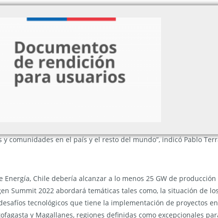
ctos en el norte y en el extremo sur, Chile avanza en su meta por 
l mundial. Es por esto que el próximo 19 de enero de 2022, Corfo 
por la Cepal y el Programa de Energías Renovables de la GIZ, y f
mática Euroclima+. El evento espera congregar de manera virtual a
no verde en Chile y Latinoamérica.
neración de energías renovables, con la mayor radiación solar del
taca por su potencial para producir y exportar hidrógeno verde a ni
la industria fotovoltaica. Este encuentro, será una oportunidad ún
tria, la cual será clave para avanzar hacia la reactivación sostenib
 y comunidades en el país y el resto del mundo”, indicó Pablo Terr
e Energía, Chile debería alcanzar a lo menos 25 GW de producción
en Summit 2022 abordará temáticas tales como, la situación de los
 desafíos tecnológicos que tiene la implementación de proyectos en
ofagasta y Magallanes, regiones definidas como excepcionales para 