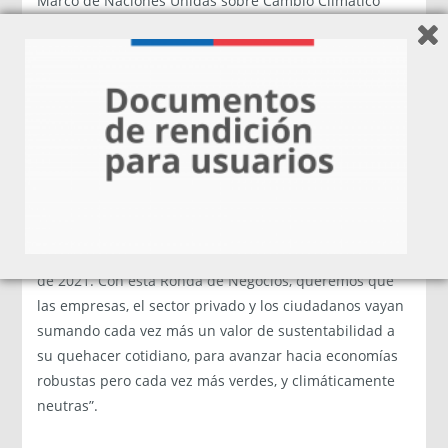
Marco de Naciones Unidas sobre Cambio Climático
(CMNUCC) para impulsar la acción climática, tanto en a
nivel nacional como en América Latina y el Caribe.
León de la Torre, embajador de la Unión Europea en
Chile, señaló que “Chile es un socio clave de la UE en la
acción climática para la Agenda 2030 y los Objetivos de
Desarrollo Sostenible. La acción climática y
medioambiental es parte integral del Pacto Verde
Europeo, y en ese contexto estamos apoyando a Chile
en su rol de presidencia de la COP 25 hasta noviembre
de 2021. Con esta Ronda de Negocios, queremos que
las empresas, el sector privado y los ciudadanos vayan
sumando cada vez más un valor de sustentabilidad a
su quehacer cotidiano, para avanzar hacia economías
robustas pero cada vez más verdes, y climáticamente
neutras”.