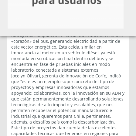
movilidad, para cumplir los sueños y proyectos de
nuestros clientes. Esta iniciativa se suma a los
múltiples esfuerzos que estamos realizando para
contribuir a una transición energética responsable”.
El momento más comentado por los asistentes fue
cuando se mostró la celda de combustible de
hidrógeno, componente esencial que funciona como el
«corazón» del bus, generando electricidad a partir de
este vector energético. Esta celda, similar en
importancia al motor en un vehículo diésel, ya está
montada en su ubicación final dentro del bus y se
encuentra en fase de pruebas iniciales en modo
laboratorio, conectada a sistemas externos.
Jocelyn Olivari, gerenta de Innovación de Corfo, indicó
que “este es un ejemplo superconcreto del tipo de
proyectos y empresas innovadoras que estamos
apoyando: colaborativas, con la innovación en su ADN y
que están permanentemente desarrollando soluciones
tecnológicas de alto impacto y escalables, que nos
permiten recuperar el potencial manufacturero e
industrial que queremos para Chile, pertinentes,
además, a desafíos país como la descarbonización.
Este tipo de proyectos dan cuenta de las excelentes
capacidades técnicas que tenemos en regiones para