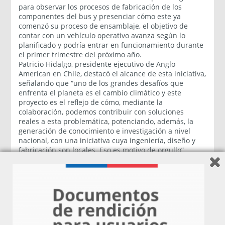
para observar los procesos de fabricación de los
componentes del bus y presenciar cómo este ya
comenzó su proceso de ensamblaje, el objetivo de
contar con un vehículo operativo avanza según lo
planificado y podría entrar en funcionamiento durante
el primer trimestre del próximo año.
Patricio Hidalgo, presidente ejecutivo de Anglo
American en Chile, destacó el alcance de esta iniciativa,
señalando que “uno de los grandes desafíos que
enfrenta el planeta es el cambio climático y este
proyecto es el reflejo de cómo, mediante la
colaboración, podemos contribuir con soluciones
reales a esta problemática, potenciando, además, la
generación de conocimiento e investigación a nivel
nacional, con una iniciativa cuya ingeniería, diseño y
fabricación son locales. Eso es motivo de orgullo”.
Por su parte, José Ignacio Escobar, CEO de Colbún,
enfatizó que “este es un proyecto icónico, no solo
porque es el primer bus a hidrógeno fabricado en
Chile, sino porque permitirá el desplazamiento de
distancias más largas que un bus eléctrico. Junto al
resto de este consorcio, desde Colbún estamos
transformando la electromovilidad en hidrógeno