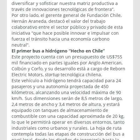
diversificar y sofisticar nuestra matriz productiva a
través de innovaciones tecnológicas de frontera”.
Por otro lado, el gerente general de Fundación Chile,
Hernán Araneda, destacó el valor del trabajo
colaborativo entre el sector público y privado de esta
iniciativa “que hace posible innovar e impulsar con
fuerza el tránsito hacia una economía carbono
neutral”.
El primer bus a hidrógeno “Hecho en Chile”
Este proyecto cuenta con un presupuesto de US$755
mil financiado en partes iguales por Anglo American,
Colbún y Corfo, y su desarrollo está a cargo de Reborn
Electric Motors,
startup
tecnológica chilena.
Este vehículo a hidrógeno tendrá capacidad para 24
pasajeros y una autonomía proyectada de 450
kilómetros,
alcanzando una velocidad máxima de 90
km/h. Sus dimensiones serán de 8,5 metros de largo,
2,4 metros de ancho y 3,4 metros de altura, y estará
equipado con tanques de almacenamiento de
combustible con una capacidad aproximada de 20 kg,
lo que le permitirá operar en diversos entornos, tanto
industriales como urbanos y rurales. La hoja de ruta
contempla todas las etapas de construcción del bus a
nivel local, desde los diseños de ingeniería hasta la