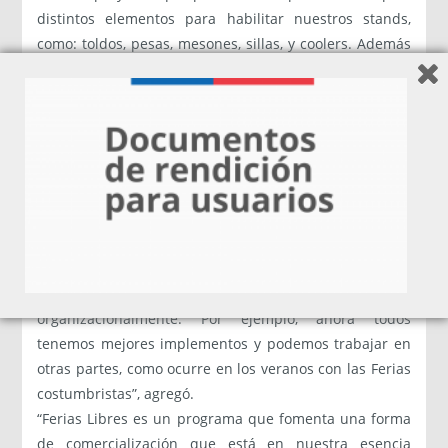
distintos elementos para habilitar nuestros stands,
como: toldos, pesas, mesones, sillas, y coolers. Además
estuvimos en cursos de capacitación en finanzas,
gestión comercial y técnica, fortalecimiento de la
relación con el medio ambiente, fortalecimiento de la
organización, y mejoramiento en los canales de
comercialización”, señaló Sonia Trabol, presidenta del
Comité, que reúne a una quincena de productores y
comercializadores lanquinos.
En total el proyecto del Comité El Huerto implicó una
inversión de 3,5 millones. “El programa nos sirvió para
fortalecernos, tanto individualmente como
organizacionalmente. Por ejemplo, ahora todos
tenemos mejores implementos y podemos trabajar en
otras partes, como ocurre en los veranos con las Ferias
costumbristas”, agregó.
“Ferias Libres es un programa que fomenta una forma
de comercialización que está en nuestra esencia