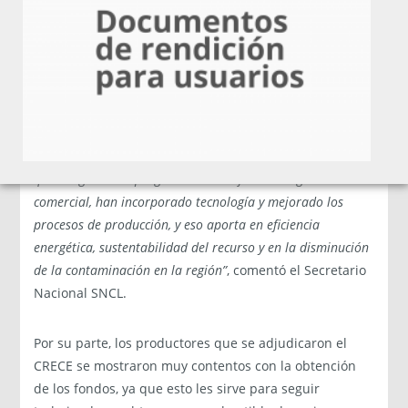
en la actualidad en la región, por lo que nos alegra y
reconforta cuando vemos que el estado los sigue apoyando
como una forma de dar continuidad en la mejora de la
gestión de los empresarios, porque entendemos que el
trabajo con los empresarios de leña es gradual y vemos en
el instrumento del PDT de Fomento Los Rios, una forma de
profesionalizar a los empresarios del rubro, garantizando
que al egreso del programa han mejorado su gestión
comercial, han incorporado tecnología y mejorado los
procesos de producción, y eso aporta en eficiencia
energética, sustentabilidad del recurso y en la disminución
de la contaminación en la región”
, comentó el Secretario
Nacional SNCL.
Por su parte, los productores que se adjudicaron el
CRECE se mostraron muy contentos con la obtención
de los fondos, ya que esto les sirve para seguir