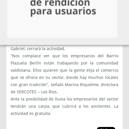
todos vivan una mañana agradable”, comentó Mauricio
Baeza, presidente de la flamante Asociación de
Comerciantes Plazuela Berlín.
A las 10.40 hrs. se realizará la Zumbatón, para
continuar con un show infantil y un concurso de
mascotas. La música de Tito Valdivia, doble de Juan
Gabriel, cerrará la actividad.
“Nos complace ver que los empresarios del Barrio
Plazuela Berlín están trabajando por la comunidad
valdiviana. Ellos quieren que la gente elija el comercio
que se ofrece en su sector, donde hay muchos locales
con gran tradición”, señaló Marina Riquelme, directora
de SERCOTEC – Los Ríos.
Ante la posibilidad de lluvia los empresarios del sector
tendrán una carpa, que cubrirá a los asistentes. La
actividad es gratuita.