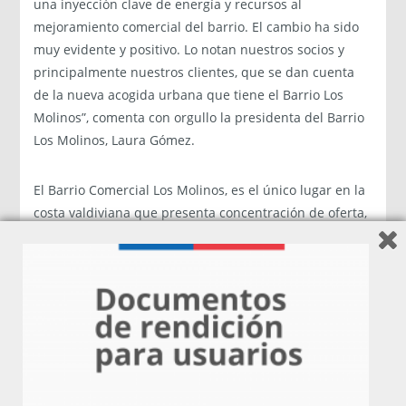
una inyección clave de energía y recursos al
mejoramiento comercial del barrio. El cambio ha sido
muy evidente y positivo. Lo notan nuestros socios y
principalmente nuestros clientes, que se dan cuenta
de la nueva acogida urbana que tiene el Barrio Los
Molinos”, comenta con orgullo la presidenta del Barrio
Los Molinos, Laura Gómez.
El Barrio Comercial Los Molinos, es el único lugar en la
costa valdiviana que presenta concentración de oferta,
principalmente gastronómica, albergada en un entorno
urbano. Además, es la única playa habilitada para el
baño en la ciudad de Valdivia. Es por esto, que el
esfuerzo de los empresarios en conjunto con Sercotec,
también ha estado centrado en el mejoramiento de la
calidad del servicio que se ofrece. “El programa no sólo
contempla una inversión en el mejoramiento del
entorno del barrio, también se encarga de entregar