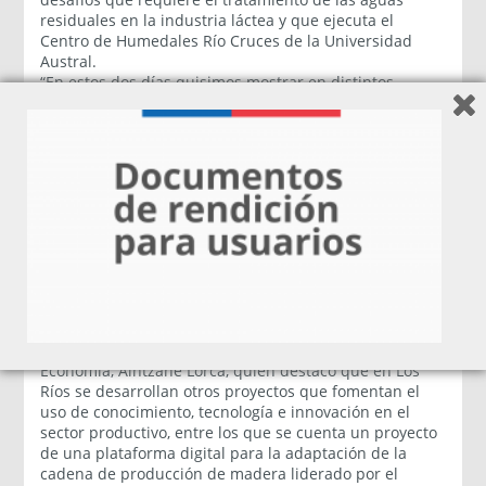
residuales en la industria láctea y que ejecuta el
Centro de Humedales Río Cruces de la Universidad
Austral.
“En estos dos días quisimos mostrar en distintos
espacios las oportunidades que abre el Programa DPS
para la región. Un ejemplo es lo que vimos en Máfil a
través de la implementación de esta solución basada
en la naturaleza que pone de manifiesto el
compromiso por el desarrollo sostenible de actores
públicos y privados, además de las oportunidades
regionales gracias al talento y las características
propias de este territorio. Este humedal depurador de
RILES es una solución innovadora para mitigar los
efectos de la escasez hídrica que tendrá impacto en la
industria láctea y que podría extenderse a otros
sectores productivos”, señaló la Jefa de la División de
Desarrollo Productivo Sostenible del Ministerio de
Economía, Aintzane Lorca, quien destacó que en Los
Ríos se desarrollan otros proyectos que fomentan el
uso de conocimiento, tecnología e innovación en el
sector productivo, entre los que se cuenta un proyecto
de una plataforma digital para la adaptación de la
cadena de producción de madera liderado por el