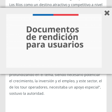
Los Ríos como un destino atractivo y competitivo a nivel
mundial», indicó.
En tanto, Juan Pablo Leiva, director regional de
SERNATUR Los Ríos, explicó que “este proyecto es una
consecuencia de una cadena de acciones que hemos
estado realizando con la cadena comercial. Desde el
año pasado y con el apoyo del Gobierno Regional,
hemos abordado distintas actividades, que permitieron
que empresarios participen en ferias, en
capacitaciones, pero era necesario seguir
profundizando en el tema, siendo necesario potenciar
el crecimiento, la inversión y el empleo, y este sector, el
de los tour operadores, necesitaba un apoyo especial”,
sostuvo la autoridad.