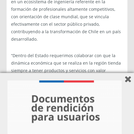
en un ecosistema de ingeniería referente en la
formación de profesionales altamente competitivos,
con orientación de clase mundial, que se vincula
efectivamente con el sector público ­privado,
contribuyendo a la transformación de Chile en un país
desarrollado.
“Dentro del Estado requerimos colaborar con que la
dinámica económica que se realiza en la región tienda
siempre a tener productos y servicios con valor
agregado. Por esto, es muy necesario apoyar proyectos
como éste, que van a preparar a estudiantes que
pensarán y buscarán respuestas a problemáticas de
manera distinta; académicos que estarán
absolutamente conectados con las necesidades de un
mundo empresarial por ejemplo y empresarios que
descubrirán que cuando se tengan barreras, a través
de la ciencia y la innovación concentradas en la UACh,