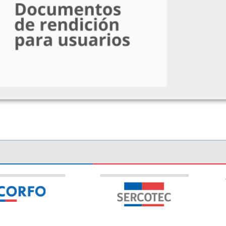
aleria Peña
onsejero Suplente Representante de Gobernador
egional