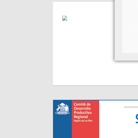
V
C
R