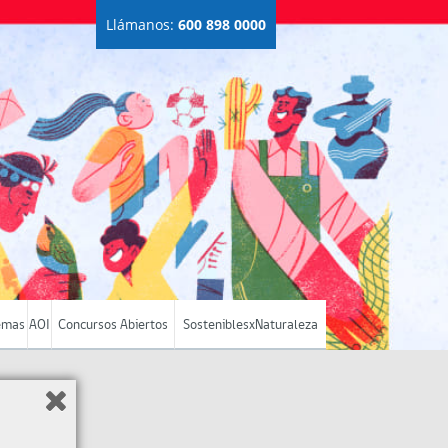
Llámanos:
600 898 0000
emas
AOI
Concursos Abiertos
SosteniblesxNaturaleza